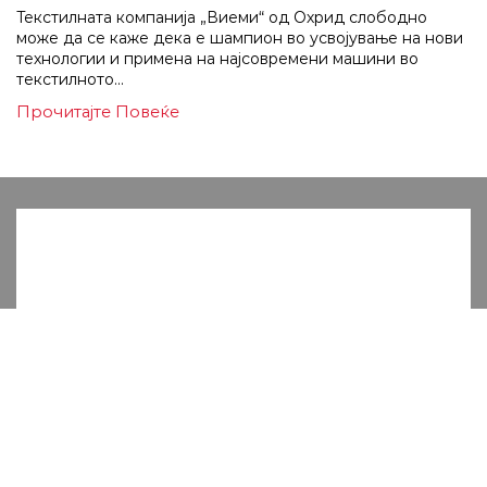
Teкстилната компанија „Виеми“ од Охрид слободно
може да се каже дека е шампион во усвојување на нови
технологии и примена на најсовремени машини во
текстилното...
Прочитајте Повеќе