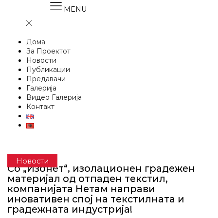
MENU
Дома
За Проектот
Новости
Публикации
Предавачи
Галерија
Видео Галерија
Контакт
Новости
Со „Изонет“, изолационен градежен
материјал од отпаден текстил,
компанијата Нетам направи
иновативен спој на текстилната и
градежната индустрија!