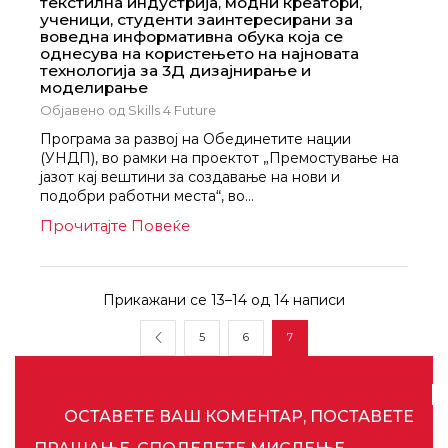
текстилна индустрија, модни креатори,
ученици, студенти заинтересирани за
воведна информативна обука која се
однесува на користењето на најновата
технологија за 3Д дизајнирање и
моделирање
Објавено од
Skills 4 Future
Програма за развој на Обединетите нации
(УНДП), во рамки на проектот „Премостување на
јазот кај вештини за создавање на нови и
подобри работни места“, во...
Прочитајте Повеќе
Прикажани се 13–14 од 14 написи
5
6
7
ОСТАВЕТЕ ВАШ КОМЕНТАР, ПОСТАВЕТЕ