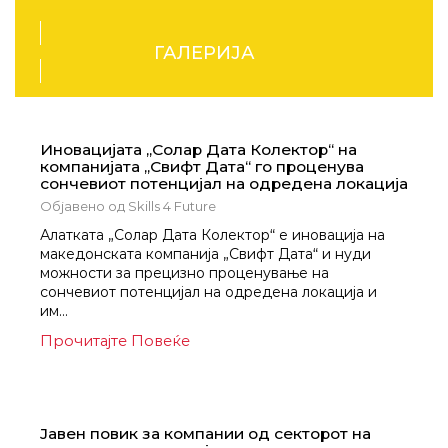
ГАЛЕРИЈА
Новости
Иновацијата „Солар Дата Колектор“ на
компанијата „Свифт Дата“ го проценува
сончевиот потенцијал на одредена локација
Објавено од
Skills 4 Future
Алатката „Солар Дата Колектор“ е иновација на
македонската компанија „Свифт Дата“ и нуди
можности за прецизно проценување на
сончевиот потенцијал на одредена локација и
им...
Прочитајте Повеќе
Новости
Јавен повик за компании од секторот на