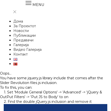
MENU
Дома
За Проектот
Новости
Публикации
Предавачи
Галерија
Видео Галерија
Контакт
Oops...
You have some jquery.js library include that comes after the
Slider Revolution files js inclusion.
To fix this, you can:
1. Set 'Module General Options' -> 'Advanced' -> 'jQuery &
OutPut Filters' -> 'Put JS to Body' to on
2. Find the double jQuery.js inclusion and remove it