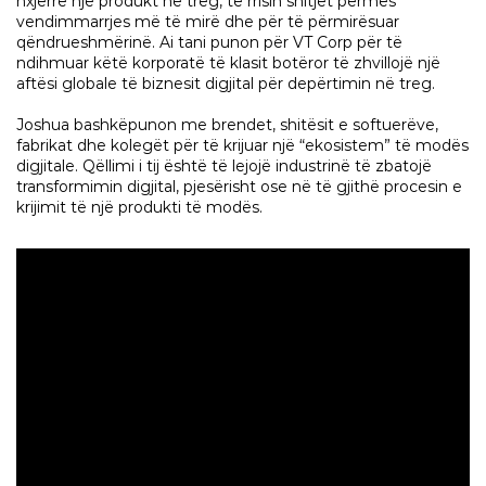
nxjerrë një produkt në treg, të rrisin shitjet përmes
vendimmarrjes më të mirë dhe për të përmirësuar
qëndrueshmërinë. Ai tani punon për VT Corp për të
ndihmuar këtë korporatë të klasit botëror të zhvillojë një
aftësi globale të biznesit digjital për depërtimin në treg.
Joshua bashkëpunon me brendet, shitësit e softuerëve,
fabrikat dhe kolegët për të krijuar një “ekosistem” të modës
digjitale. Qëllimi i tij është të lejojë industrinë të zbatojë
transformimin digjital, pjesërisht ose në të gjithë procesin e
krijimit të një produkti të modës.