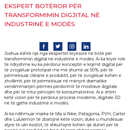
EKSPERT BOTËROR PËR
TRANSFORMIMIN DIGJITAL NË
INDUSTRINË E MODËS
Joshua është një nga ekspertët kryesorë në botë për
transformimin digjital në industrinë e modës. Ai ka kryer role
të ndryshme ku ka përdorur konceptin e krijimit digjital për
të zvogëluar prototipat me më shumë se 50%, për të
përmirësuar cilësinë e produktit, për të zvogëluar kohën e
zhvillimit, për të përmirësuar në mënyrë dramatike
vendimmarrjen përmes përdorimit të mostrave digjitale
dhe për të rritur përvojën të konsumatorëve. Ai e shtrin
këtë vizion për të përdorur procese moderne, digjitale 3D
në të gjithë industrinë e modës.
Ai ka ndihmuar marka të tilla si Nike, Patagonia, PVH, Carter
dhe Lululemon të zbatojnë këtë vizion, duke u mundësuar
atyre të ulin kostot, të shkurtojnë kohën që duhet për të