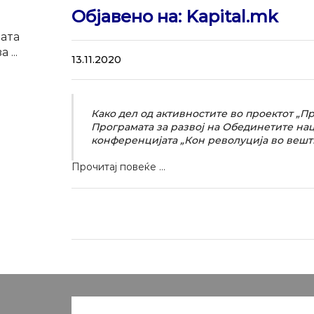
Објавено на: Kapital.mk
ата
 ...
13.11.2020
Како дел од активностите во проектот „П
Програмата за развој на Обединетите нац
конференцијата „Кон револуција во вешти
Прочитај повеќе …