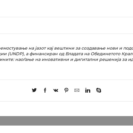
ремостување на јазот кај вештини за создавање нови и по
ии (UNDP), а финансиран од Владата на Обединетото Кралс
ните: наоѓање на иновативни и дигитални решенија за идни