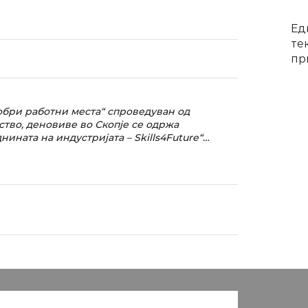
Ед
те
при
добри работни места“ спроведуван од
тво, деновиве во Скопје се одржа
ната на индустријата – Skills4Future“…