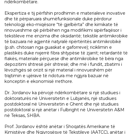
ndërkombëtare.
Ekspertiza e tij përfshin prodhimin e materialeve inovative
dhe të përparuara shumëfunksionale duke përdorur
teknologji eko-miqësore “të gjelbërta” dhe kimikate të
rinovueshme që përbëhen nga modifikimi sipërfaqësor i
tekstileve me enzima dhe oksidantë; tekstile antimikrobike
të bazuara në agjentë natyralë ripërtëritës antimikrobikë
(p.sh. chitosan nga guaskat e gaforreve); riciklimin e
plastikës duke nxjerrë fibra shtypëse të zjarrit; retardantë të
flakës, materiale përçuese dhe antimikrobike të bëra nga
depozitimi shtresë për shtresë; dhe më i fundit, zbatimi i
lëvozhgës së orizit si një material i rinovueshëm për
trajtimin e ujërave të ndotura me ngjyra bazuar në
konceptin e ekonomisë rrethore.
Dr. Jordanov ka përvojë ndërkombëtare si një studiues i
doktoraturës në Universitetin e Lubjanës, një studiues
postdoktoral në Universitetin e Ghent dhe një studiues
postdoktoral si një anëtar i Fulbright në Universitetin A&M
në Teksas, SHBA.
Prof. Jordanov është anëtar i Shoqatës Amerikane të
Kimistëve dhe Ngjyrosësve të Tekstileve (AATCC), anëtar i