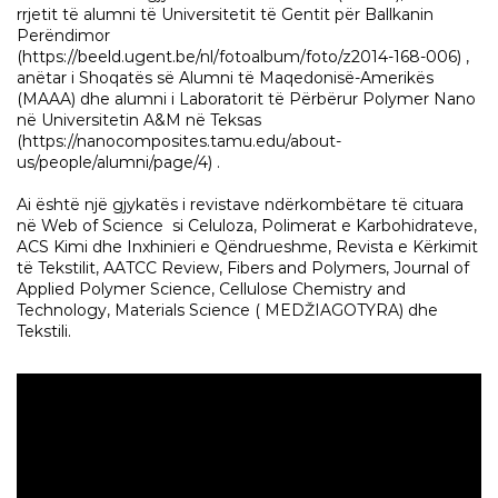
rrjetit të alumni të Universitetit të Gentit për Ballkanin
Perëndimor
(https://beeld.ugent.be/nl/fotoalbum/foto/z2014-168-006) ,
anëtar i Shoqatës së Alumni të Maqedonisë-Amerikës
(MAAA) dhe alumni i Laboratorit të Përbërur Polymer Nano
në Universitetin A&M në Teksas
(https://nanocomposites.tamu.edu/about-
us/people/alumni/page/4) .
Ai është një gjykatës i revistave ndërkombëtare të cituara
në Web of Science si Celuloza, Polimerat e Karbohidrateve,
ACS Kimi dhe Inxhinieri e Qëndrueshme, Revista e Kërkimit
të Tekstilit, AATCC Review, Fibers and Polymers, Journal of
Applied Polymer Science, Cellulose Chemistry and
Technology, Materials Science ( MEDŽIAGOTYRA) dhe
Tekstili.