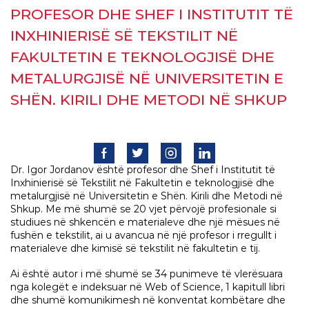
PROFESOR DHE SHEF I INSTITUTIT TË
INXHINIERISË SË TEKSTILIT NË
FAKULTETIN E TEKNOLOGJISË DHE
METALURGJISË NË UNIVERSITETIN E
SHËN. KIRILI DHE METODI NË SHKUP
Dr. Igor Jordanov është profesor dhe Shef i Institutit të
Inxhinierisë së Tekstilit në Fakultetin e teknologjisë dhe
metalurgjisë në Universitetin e Shën. Kirili dhe Metodi në
Shkup. Me më shumë se 20 vjet përvojë profesionale si
studiues në shkencën e materialeve dhe një mësues në
fushën e tekstilit, ai u avancua në një profesor i rregullt i
materialeve dhe kimisë së tekstilit në fakultetin e tij.
Ai është autor i më shumë se 34 punimeve të vlerësuara
nga kolegët e indeksuar në Web of Science, 1 kapitull libri
dhe shumë komunikimesh në konventat kombëtare dhe